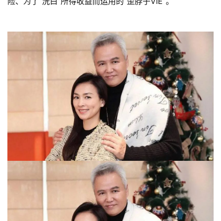
险、为了“洗白”所得收益而运用的“歪脖子VIE”。
投
稿
每
日
好
诗