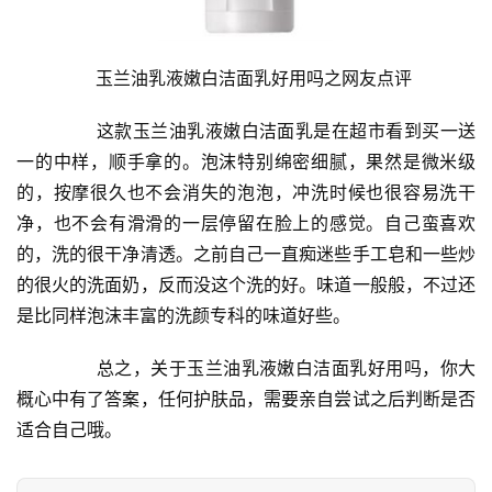
	  玉兰油乳液嫩白洁面乳好用吗之网友点评
	  这款玉兰油乳液嫩白洁面乳是在超市看到买一送
一的中样，顺手拿的。泡沫特别绵密细腻，果然是微米级
的，按摩很久也不会消失的泡泡，冲洗时候也很容易洗干
净，也不会有滑滑的一层停留在脸上的感觉。自己蛮喜欢
的，洗的很干净清透。之前自己一直痴迷些手工皂和一些炒
的很火的洗面奶，反而没这个洗的好。味道一般般，不过还
是比同样泡沫丰富的洗颜专科的味道好些。
	  总之，关于玉兰油乳液嫩白洁面乳好用吗，你大
概心中有了答案，任何护肤品，需要亲自尝试之后判断是否
适合自己哦。
投
稿