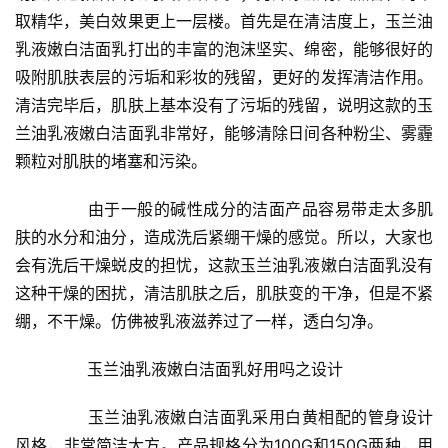
取精华，美白效果更上一层楼。首先是在清洁度上，玉兰油
乳液嫩白洁面乳打出的丰富的泡沫坚实、绵密，能够很好的
吸附肌肤表层的污垢和彩妆的残留，更好的发挥清洁作用。
清洁完毕后，肌肤上基本没有了污垢的残留，说明这款的玉
兰油乳液嫩白洁面乳非常好，能够清除日间各种粉尘、雾霾
颗粒对肌肤的堵塞和污染。
	  由于一般的碱性成分的洁面产品容易带走太多肌
肤的水分和油分，造成洗后紧绷干燥的感觉。所以，大家也
会有洗后干燥蜕皮的担忧，这款玉兰油乳液嫩白洁面乳没有
这种干燥的困扰，清洁肌肤之后，肌肤变的干净，但是不紧
绷，不干燥。仿佛被乳液滋养过了一样，透白匀净。
	  玉兰油乳液嫩白洁面乳好用吗之设计
	  玉兰油乳液嫩白洁面乳采用白黄相配的管身设计
风格，非常简洁大方。产品规格分为100G和150G两种，用