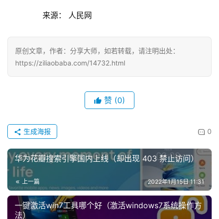
	  来源： 人民网
原创文章，作者：分享大师，如若转载，请注明出处：
https://ziliaobaba.com/14732.html
赞
(0)
投
稿
生成海报
0
每
日
华为花瓣搜索引擎国内上线（却出现 403 禁止访问）
好
诗
上一篇
2022年1月15日 11:31
一键激活win7工具哪个好（激活windows7系统操作方
法）