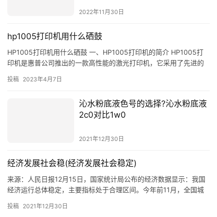
2022年11月30日
hp1005打印机用什么硒鼓
HP1005打印机用什么硒鼓 一、HP1005打印机的简介 HP1005打
印机是惠普公司推出的一款高性能的激光打印机，它采用了先进的
激光打印技术，可以满足用户的多种打印需求，并且具…
投稿
2023年4月7日
沁水粉底液色号的选择?沁水粉底液
2c0对比1w0
2021年12月30日
经济发展社会稳(经济发展社会稳定)
来源：人民日报12月15日，国家统计局公布的经济数据显示：我国
经济运行总体稳定，主要指标处于合理区间。今年前11月，全国城
镇调查失业率平均为5.1%，低于全年5.5%左右的预期目标；居民消
投稿
2021年12月30日
费价格同比上涨0.9%，低于3%左右的全年预期目标；外汇储备余额