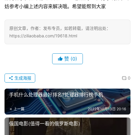
稿
妨参考小编上述内容来解决哦。希望能帮到大家
每
原创文章，作者：发布专员，如若转载，请注明出处：
日
https://ziliaobaba.com/19618.html
好
诗
赞
(0)
生成海报
0
手机什么处理器最好排名?处理器排行榜手机
上一篇
2022年10月13日 20:16
俄国电影(值得一看的俄罗斯电影)