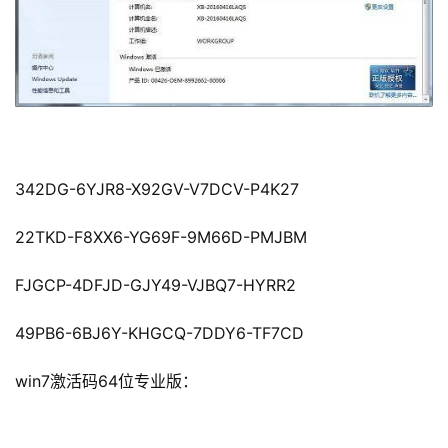
342DG-6YJR8-X92GV-V7DCV-P4K27
22TKD-F8XX6-YG69F-9M66D-PMJBM
FJGCP-4DFJD-GJY49-VJBQ7-HYRR2
49PB6-6BJ6Y-KHGCQ-7DDY6-TF7CD
win7激活码64位专业版：