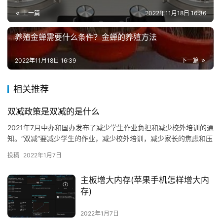
上一篇
2022年11月18日 16:36
养殖金蝉需要什么条件？金蝉的养殖方法
2022年11月18日 16:39
下一篇
相关推荐
双减政策是双减的是什么
2021年7月中办和国办发布了减少学生作业负担和减少校外培训的通
知。“双减”要减少学生的作业，减少校外培训，减少家长的焦虑和压
力。近年来，教育内卷、教育分层、唯分数论、唯学历论充斥舆
投稿
2022年1月7日
论，应试教育和素质教育、艺体教育和学科教育、教师评价、学校
考核、中小学生压抑和自杀问题等等问题争论不休，教育被称为压
主板增大内存(苹果手机怎样增大内
在人民头上的三座大山之一。然而新时代，科技呼唤创新，教育呼
存)
唤人才，人才竞
2022年1月7日