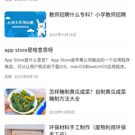
信小程…
教师招聘什么专科？小学教师招聘
投
2021年11月14日
稿
app store是啥意思呀
每
日
App Store是什么意思？ App Store是苹果公司推出的一个应用程序
好
商店，可以让用户购买和下载iOS、macOS和watchOS应用程序。
它是苹果公司在2008年6月10…
诗
投稿
2023年8月1日
怎样腌制黄瓜咸菜？自制黄瓜咸菜
腌制方法大全
2022年12月9日
环保材料手工制作（废物利用环保
手工品）