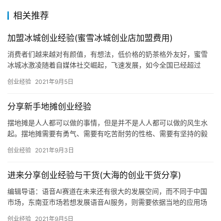
相关推荐
加盟冰城创业经验(蜜雪冰城创业店加盟费用)
消费者们越来越对有颜值，有想法，低价格的奶茶格外友好，蜜雪
冰城冰激凌随着自媒体社交崛起，飞速发展，如今全国已经超过
10000多家店面，公司总部不忘回馈用户，蜜雪冰城加盟费多少一
创业经验
2021年9月5日
直以来都是创业者咨询的比较多的一个问题，该品牌仅需4.6万元即
可开店创业，让更多热爱茶饮事业的人，能够开启自己饮品店梦
分享新手地摊创业经验
想。我们常能在抖音，小红书中看到蜜
摆地摊是人人都可以做的事情，但是并不是人人都可以做的风生水
起。摆地摊需要有勇气、需要有吃苦耐劳的性格、需要有坚持的毅
力、需要有口才、并且需要有一定的智慧；那么，如何才能通过摆
创业经验
2021年9月3日
地摊赚到自己的第一桶金呢？摆地摊要注意些什么呢？下面李姐跟
大家分析一下，希望对大家有帮助：一：不要感觉摆地摊很丢脸.摆
进来分享创业经验与干货(大海的创业干货分享)
地摊是一种投资小
编辑导语：语音AI赛道在未来还有很大的发展空间，而不同于中国
市场，东南亚市场若想发展语音AI服务，则需要依据当地的应用场
景、用户偏好习惯、文化习性等方面进行考虑。本篇文章里，作者
创业经验
2021年9月5日