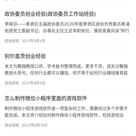
就其于东南亚进行SaaS创业的经历做了总结，一起来看一下。本文
作者张晨辰（Jennifer），东南亚语音AI公司WizAI联合创始人兼
政协委员创业经验(政协委员工作站经验)
CEO。在创业之前，Jennifer在中美从事VC工作，并且在大学期
李晓芬——奉贤区五届政协委员2020年度奉贤区政协优秀委员奉浦
街道党工委副书记、办事处主任立足本职岗位，展现青春风采“知行
合一不忘初心，扬帆筑梦不负芳华。”李晓芬委员用实际行动诠释了
创业经验
2021年9月3日
做起而行之的行动者、当攻坚克难的奋斗者，谱写新时代发展追梦
人的华章。为完善城市功能建设宜居新城，推进城市内涵发展，李
别尔盖茨创业经验
晓芬积极推动社区公共空间品质的提升，着力
本文为鞠强教授口述，学术秘书整理而成，更多干货，请关注鞠强
教授头条号。任何行业都可以赚钱，但不等于如何行业赚钱难易程
度一样，本文教你分析。所谓进入障碍是指进入某个行业的难易程
创业经验
2021年9月3日
度，难进入称之为进入障碍高，反之为低。比如软件行业进入障碍
就比理发
怎么制作微信小程序里面的游戏软件
制作微信小程序游戏软件是一项复杂的工作，需要经过多个步骤才
能完成。本文将介绍如何制作微信小程序游戏软件，包括游戏设
计、程序编写、测试和发布等步骤。 一、游戏设计 游戏设计是制作
创业经验
2023年6月15日
微信…