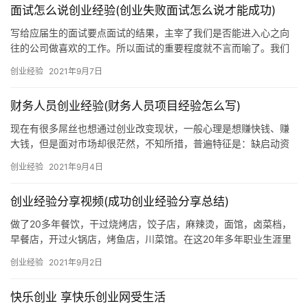
面试怎么说创业经验(创业失败面试怎么说才能成功)
写给应届生的面试要点面试的结果，主宰了我们是否能进入心之向
往的公司做喜欢的工作。所以面试的重要程度就不言而喻了。我们
看到许多同学认真准备了面试的着装，甚至有女同学为了面试专门
创业经验
2021年9月7日
学习了化妆；在言行上也基本都是彬彬有礼。作为用人单位的HR，
对此嘉许的同时，也还是有以下
财务人员创业经验(财务人员项目经验怎么写)
现在有很多屌丝也想通过创业改变现状，一般心理是想赚快钱、赚
大钱，但是面对市场却很茫然，不知所措，普遍特征是：缺启动资
金，缺创业团队，缺创业必备的财务知识，下面只通俗总结下屌丝
创业经验
2021年9月4日
创业应该具备的9条财务心得。1、资金量大到至少能支撑到拿到订
单的时候，能支撑到
创业经验分享视频(成功创业经验分享总结)
做了20多年餐饮，干过烧烤店，饺子店，麻辣烫，面馆，卤菜档，
早餐店，开过火锅店，烤鱼店，川菜馆。在这20年多年职业生涯里
摸爬滚打，如今小有成就，但依旧在奋斗的路上不敢懈怠。今天借
创业经验
2021年9月2日
此机会跟大家分享一些开实体餐饮店的实战经验，供大家参考：
一、不要加盟开店我有切身体会
快乐创业 享快乐创业网受生活