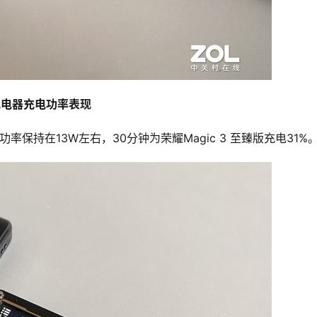
W充电器充电功率表现
率保持在13W左右，30分钟为荣耀Magic 3 至臻版充电31%