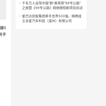
千车万人自驾中国“醉”美草原“99号公路”
之旅暨《99号公路》网络微短剧项目启动
星巴达控股集团牵手世界500强，揭牌成
立吉星汽车科技（温州）有限公司
器5
将手