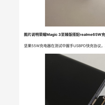
图片说明荣耀Magic 3至臻版搭配realme65
坚果55W充电器在测试中握手USBPD快充协议，功