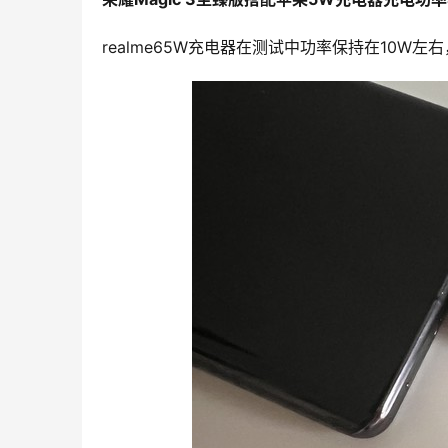
realme65W充电器在测试中功率保持在10W左右，