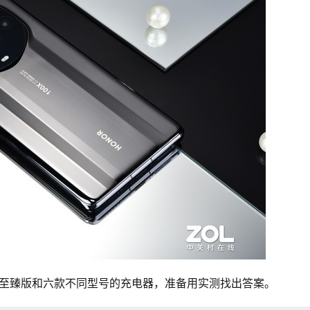
c3至臻版和六款不同型号的充电器，准备用实测找出答案。