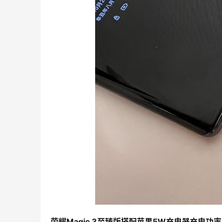
荣耀Magic 3至臻版搭配苹果5W充电器充电功