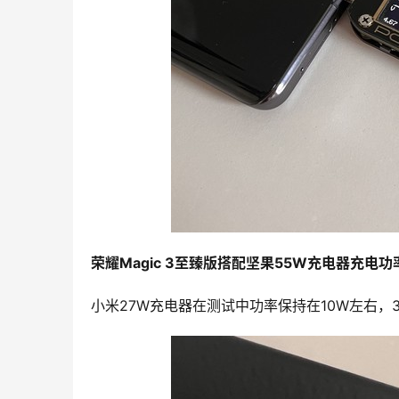
荣耀Magic 3至臻版搭配坚果55W充电器充电功
小米27W充电器在测试中功率保持在10W左右，30