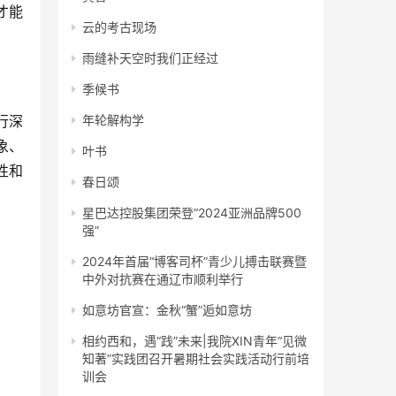
才能
云的考古现场
雨缝补天空时我们正经过
季候书
行深
年轮解构学
象、
叶书
性和
春日颂
星巴达控股集团荣登“2024亚洲品牌500
强”
2024年首届“博客司杯”青少儿搏击联赛暨
中外对抗赛在通辽市顺利举行
如意坊官宣：金秋“蟹”逅如意坊
相约西和，遇“践”未来|我院XIN青年“见微
知著”实践团召开暑期社会实践活动行前培
训会