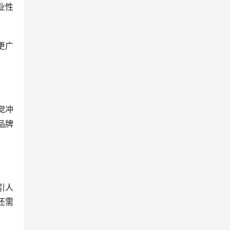
业性
更广
觉冲
品牌
引人
还需