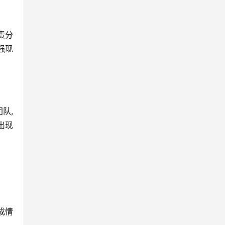
责分
强现
队,
出现
成情