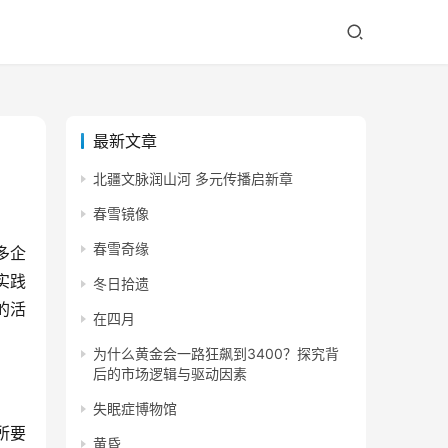
最新文章
北疆文脉润山河 多元传播启新章
春雪镜像
春雪奇缘
多企
实践
冬日拾遗
的活
在四月
为什么黄金会一路狂飙到3400？探究背
后的市场逻辑与驱动因素
失眠症博物馆
所要
黄昏