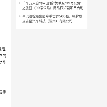
千车万人自驾中国“醉”美草原“99号公路”
之旅暨《99号公路》网络微短剧项目启动
星巴达控股集团牵手世界500强，揭牌成
立吉星汽车科技（温州）有限公司
后,
户的
动能
要手