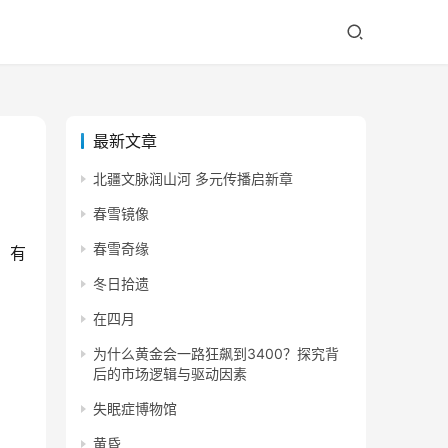
最新文章
北疆文脉润山河 多元传播启新章
春雪镜像
春雪奇缘
。有
冬日拾遗
在四月
为什么黄金会一路狂飙到3400？探究背
后的市场逻辑与驱动因素
失眠症博物馆
黄昏