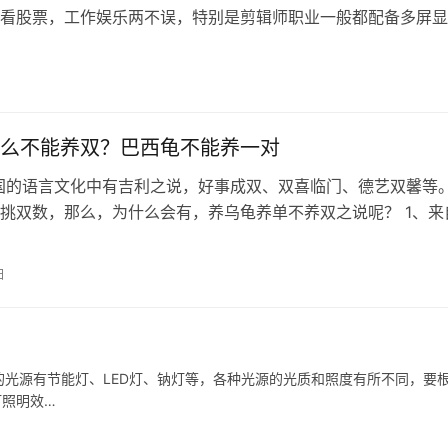
看股票，工作娱乐两不误，特别是剪辑师职业一般都配备多屏显
何给电脑设置双屏或多屏显示，下面让小白系统教你具体操作方
件要求（以Win10系统为案例）1、电脑主机必须具备
/HDMI任意两路
么不能养双？巴西龟不能养一对
国的语言文化中有吉利之说，好事成双、双喜临门、德艺双馨等
挑双数，那么，为什么会有，养乌龟养单不养双之说呢？ 1、来
习俗 养龟其实是…
日
的光源有节能灯、LED灯、钠灯等，各种光源的光质和照度有所不同，要
灯照明效…