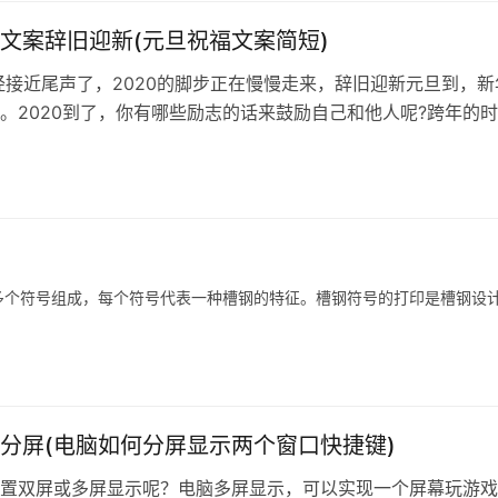
文案辞旧迎新(元旦祝福文案简短)
已经接近尾声了，2020的脚步正在慢慢走来，辞旧迎新元旦到，新
。2020到了，你有哪些励志的话来鼓励自己和他人呢?跨年的
么文案好呢？新年跨年说说发什么合适？2020年元旦跨年文案
年
多个符号组成，每个符号代表一种槽钢的特征。槽钢符号的打印是槽钢设
分屏(电脑如何分屏显示两个窗口快捷键)
置双屏或多屏显示呢？电脑多屏显示，可以实现一个屏幕玩游戏