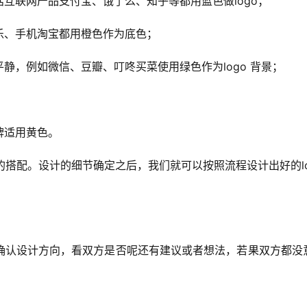
互联网产品支付宝、饿了么、知乎等都用蓝色做logo；
乐、手机淘宝都用橙色作为底色；
静，例如微信、豆瓣、叮咚买菜使用绿色作为logo 背景；
牌适用黄色。
的搭配。设计的细节确定之后，我们就可以按照流程设计出好的lo
确认设计方向，看双方是否呢还有建议或者想法，若果双方都没