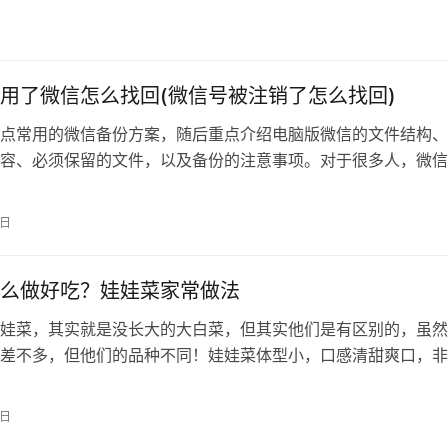
用了微信怎么找回(微信号被注销了怎么找回)
点常用的微信备份方案，随后重点介绍电脑版微信的文件结构、
容、必须保留的文件，以及备份的注意事项。对于很多人，微信
ws版（下文统称电脑版微信）是除浏览器外最重要的桌面软件。但
己的备份功能，操作失误、系统重装、不知名的闪退，都有可能
1日
录丢失。然而网络上并没有多少关于电脑版微信的内容，导致很
么做好吃？娃娃菜家常做法
娃菜，其实就是没长大的大白菜，但其实他们是有区别的，虽然
差不多，但他们的品种不同！娃娃菜体型小，口感清甜爽口，非
期的美食教程，就准备给大家分享一道…
9日