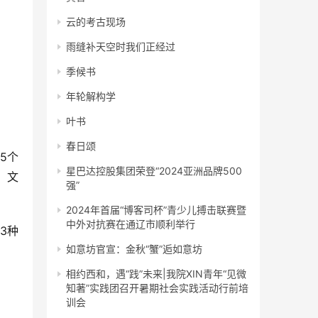
云的考古现场
雨缝补天空时我们正经过
季候书
年轮解构学
叶书
春日颂
5个
星巴达控股集团荣登“2024亚洲品牌500
、文
强”
2024年首届“博客司杯”青少儿搏击联赛暨
中外对抗赛在通辽市顺利举行
3种
如意坊官宣：金秋“蟹”逅如意坊
相约西和，遇“践”未来|我院XIN青年“见微
知著”实践团召开暑期社会实践活动行前培
训会