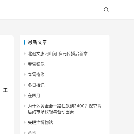
最新文章
北疆文脉润山河 多元传播启新章
春雪镜像
春雪奇缘
冬日拾遗
】
工
在四月
为什么黄金会一路狂飙到3400？探究背
后的市场逻辑与驱动因素
失眠症博物馆
黄昏