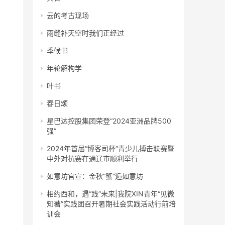
云的考古现场
雨缝补天空时我们正经过
季候书
年轮解构学
叶书
春日颂
星巴达控股集团荣登“2024亚洲品牌500
强”
2024年首届“博客司杯”青少儿搏击联赛暨
中外对抗赛在通辽市顺利举行
如意坊官宣：金秋“蟹”逅如意坊
相约西和，遇“践”未来|我院XIN青年“见微
知著”实践团召开暑期社会实践活动行前培
训会