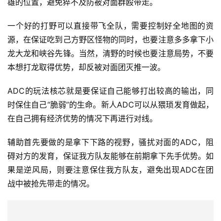
雄的位置，避免猝不及防被对面群殴带走。
一个好的打野可以直接带飞全队，需要控制好全地图的资
源，在保证吃到己方野区怪物的同时，也要注意多多拿下小
龙大龙和峡谷先锋。当然，清野的时候也要注意局势，不要
本想打龙取得优势，却反被对面团灭推一波。
ADC的玩法核芯就是要保证自己能够打出较高的输出，同
时保住自己“脆弱”的生命。新人ADC可以从猥琐发育做起，
在自己拥有经济优势的情况下再进行对线。
辅助首先要做的是拿下下路的视野，骚扰对面的ADC，阻
碍对方的发育，保证我方队友能够在前期拿下先手优势。如
果是逆风局，则要注意保住我方队友，避免出现ADC在团
战中被抢先带走的情况。
投
稿