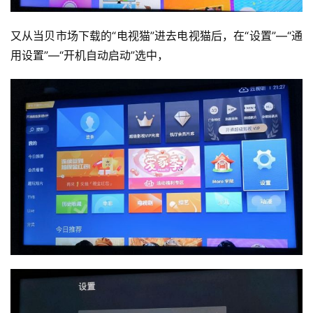
投
又从当贝市场下载的“电视猫”进去电视猫后，在“设置”—“通
稿
用设置”—“开机自动启动”选中，
每
日
好
诗