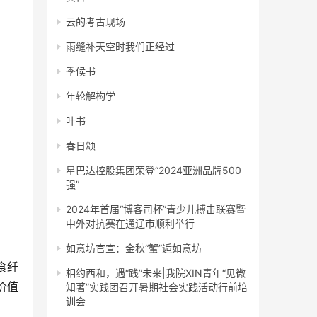
云的考古现场
雨缝补天空时我们正经过
季候书
年轮解构学
叶书
春日颂
星巴达控股集团荣登“2024亚洲品牌500
强”
2024年首届“博客司杯”青少儿搏击联赛暨
中外对抗赛在通辽市顺利举行
如意坊官宣：金秋“蟹”逅如意坊
食纤
相约西和，遇“践”未来|我院XIN青年“见微
价值
知著”实践团召开暑期社会实践活动行前培
训会