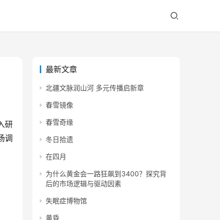
最新文章
北疆文脉润山河 多元传播启新章
春雪镜像
春雪奇缘
入研
场调
冬日拾遗
在四月
为什么黄金会一路狂飙到3400？探究背
后的市场逻辑与驱动因素
失眠症博物馆
黄昏