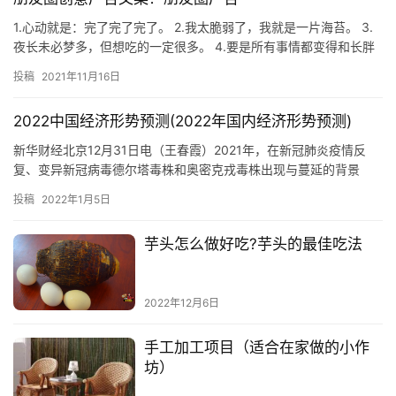
1.心动就是：完了完了完了。 2.我太脆弱了，我就是一片海苔。 3.
夜长未必梦多，但想吃的一定很多。 4.要是所有事情都变得和长胖
一样简单就好了。 5.再忙也要捕捉快乐呀。 6.小…
投稿
2021年11月16日
2022中国经济形势预测(2022年国内经济形势预测)
新华财经北京12月31日电（王春霞）2021年，在新冠肺炎疫情反
复、变异新冠病毒德尔塔毒株和奥密克戎毒株出现与蔓延的背景
下，全球经济脆弱复苏。站在年尾，回看这一年，我们发现，作为
投稿
2022年1月5日
“十四五”的开局之年，中国经济彰显出巨大潜力和韧性，宏观经济数
据亮点
芋头怎么做好吃?芋头的最佳吃法
2022年12月6日
手工加工项目（适合在家做的小作
坊）