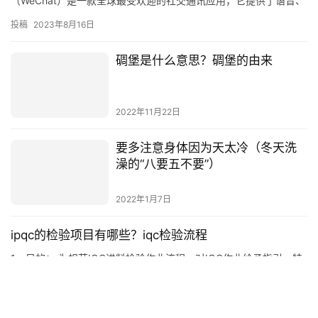
（WeChat）是一款全球最受欢迎的社交通讯应用，它提供了语音、
视频、文字聊天、支付等功能，支持多种终端，可以让用户在不同
投稿
2023年8月16日
设备…
碉堡是什么意思？碉堡的由来
2022年11月22日
要多注意身体因为天太冷（冬天洗
澡的“八要五不要”）
2022年1月7日
ipqc的检验项目有哪些？iqc检验流程
1、目的： 为规范IQC进料检验作业流程，对IQC作业给予指引。特
定此规程。 2、范围： 适用于我公司IQC部进料检验作业。 3、职
责： 3.1 仓库：负责物料的点收、保管工作； …
投稿
2022年12月5日