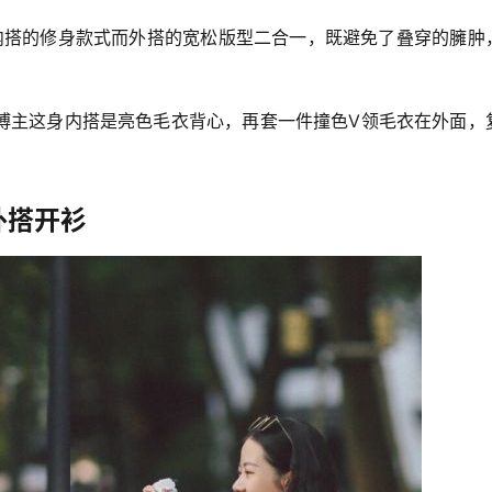
内搭的修身款式而外搭的宽松版型二合一，既避免了叠穿的臃肿
博主这身内搭是亮色毛衣背心，再套一件撞色V领毛衣在外面，
外搭开衫