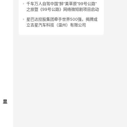
千车万人自驾中国“醉”美草原“99号公路”
之旅暨《99号公路》网络微短剧项目启动
星巴达控股集团牵手世界500强，揭牌成
立吉星汽车科技（温州）有限公司
，
显