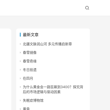
最新文章
北疆文脉润山河 多元传播启新章
春雪镜像
春雪奇缘
冬日拾遗
在四月
为什么黄金会一路狂飙到3400？探究背
后的市场逻辑与驱动因素
失眠症博物馆
黄昏