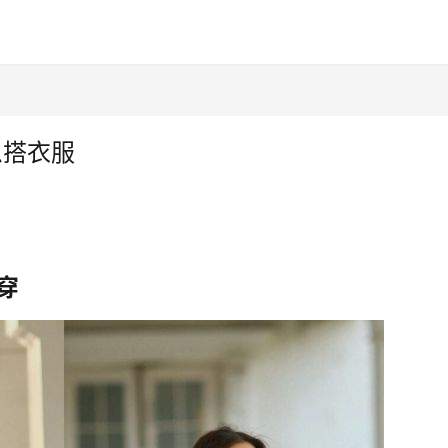
么搭衣服
穿