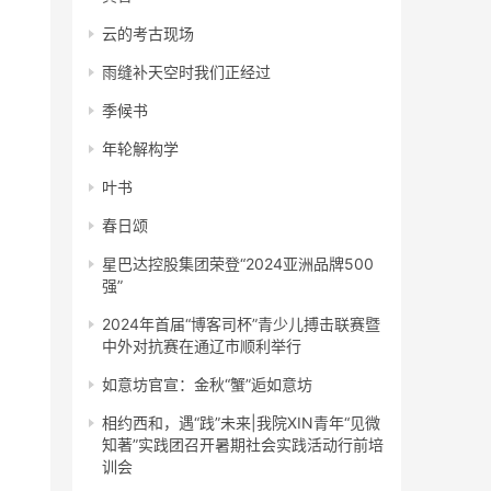
云的考古现场
雨缝补天空时我们正经过
季候书
年轮解构学
叶书
春日颂
星巴达控股集团荣登“2024亚洲品牌500
强”
2024年首届“博客司杯”青少儿搏击联赛暨
中外对抗赛在通辽市顺利举行
如意坊官宣：金秋“蟹”逅如意坊
相约西和，遇“践”未来|我院XIN青年“见微
知著”实践团召开暑期社会实践活动行前培
训会