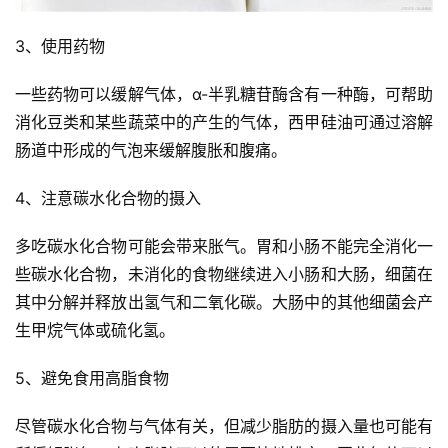
3、使用药物
一些药物可以缓解气体，α-半乳糖苷酶含有一种酶，可帮助
消化豆类和某些蔬菜中的产生的气体，西甲硅油可通过溶解
肠道中形成的气泡来缓解腹胀和腹痛。
4、注意碳水化合物的摄入
多吃碳水化合物可能会带来胀气。胃和小肠不能完全消化一
些碳水化合物，未消化的食物继续进入小肠和大肠，细菌在
其中分解并释放出氢气和二氧化碳。大肠中的其他细菌会产
生甲烷气体或硫化氢。
投
稿
5、避免食用高脂食物
尽管碳水化合物与气体有关，但减少脂肪的摄入量也可能有
每