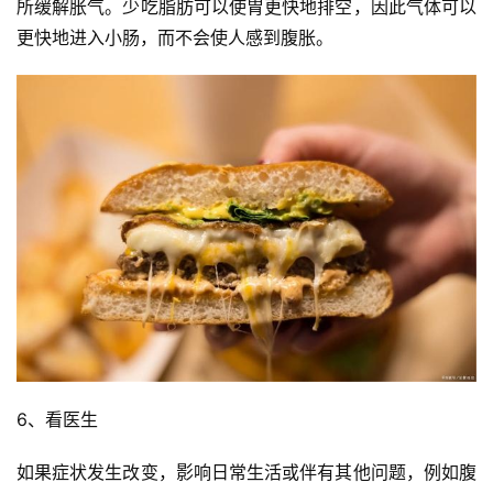
日
所缓解胀气。少吃脂肪可以使胃更快地排空，因此气体可以
好
更快地进入小肠，而不会使人感到腹胀。
诗
6、看医生
如果症状发生改变，影响日常生活或伴有其他问题，例如腹