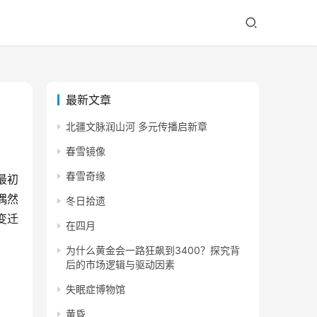
最新文章
北疆文脉润山河 多元传播启新章
春雪镜像
春雪奇缘
最初
偶然
冬日拾遗
变迁
在四月
为什么黄金会一路狂飙到3400？探究背
后的市场逻辑与驱动因素
失眠症博物馆
黄昏