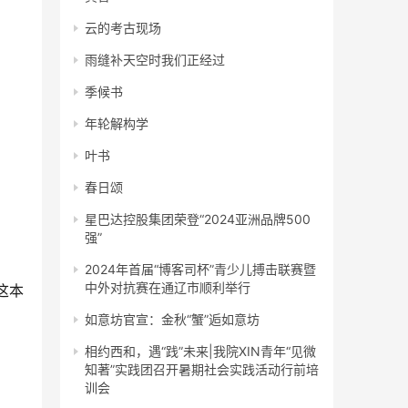
云的考古现场
雨缝补天空时我们正经过
季候书
年轮解构学
叶书
春日颂
星巴达控股集团荣登“2024亚洲品牌500
强”
2024年首届“博客司杯”青少儿搏击联赛暨
中外对抗赛在通辽市顺利举行
这本
如意坊官宣：金秋“蟹”逅如意坊
相约西和，遇“践”未来|我院XIN青年“见微
知著”实践团召开暑期社会实践活动行前培
训会