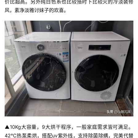
价比超高。另外纯白色系也比较搭时下比较火的冷淡装修
风，素净淡雅讨妹子的欢喜。
▲10Kg大容量，9大烘干程序，一般家庭需求皆可满足。
42°C热泵柔烘，搭配uv紫外线，支持除菌除螨，完美代替