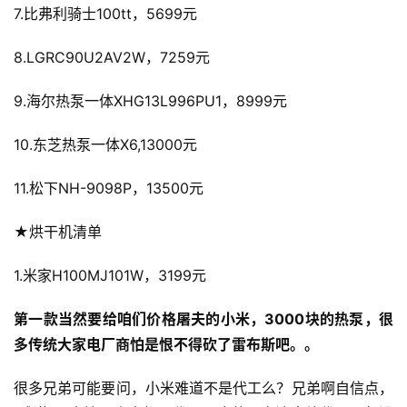
7.比弗利骑士100tt，5699元
8.LGRC90U2AV2W，7259元
9.海尔热泵一体XHG13L996PU1，8999元
10.东芝热泵一体X6,13000元
11.松下NH-9098P，13500元
★烘干机清单
1.米家H100MJ101W，3199元
第一款当然要给咱们价格屠夫的小米，3000块的热泵，很
多传统大家电厂商怕是恨不得砍了雷布斯吧。。
很多兄弟可能要问，小米难道不是代工么？兄弟啊自信点，