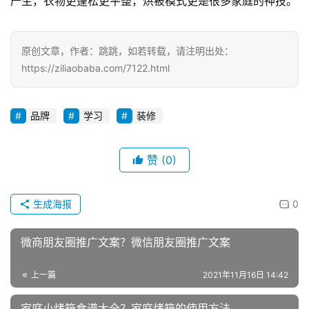
反冲被阉割了，我也不知道说啥是好。反正美的企业文化就
是这样，习惯就好。。其他技能点相对完美，搭载独立蒸汽
产生，衣物更蓬松更平整，烘被模式更是很多家庭的神技。
原创文章，作者：跳跳，如若转载，请注明出处：
https://ziliaobaba.com/7122.html
品牌
学习
装修
赞
(0)
生成海报
0
微商朋友圈推广文案？微信朋友圈推广文案