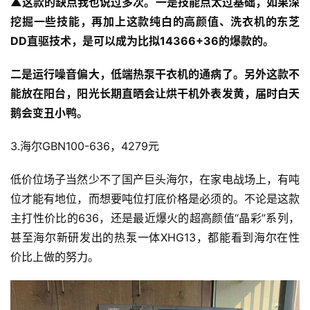
▲这款的缺点我也说过多次。一是技能点太过基础，如果深
挖掘一些技能，再加上这款纯白的高颜值、洗衣机的东芝
DD直驱技术，是可以成为比拟14366+36的爆款的。
二是运行噪音偏大，低端热泵干衣机的通病了。另外这款不
能放在阳台，阳光长期直晒会让烘干机外表发黄，届时白天
鹅会变丑小鸭。
3.海尔GBN100-636，4279元
低价位场子当然少不了国产巨头海尔，在家电战场上，有吨
位才能有地位，而想要吨位打底价格是必须的。不论是这款
主打性价比的636，还是最近爆火的超高颜值“晶彩”系列，
投
甚至海尔新研发出的热泵一体XHG13，都能看到海尔在性
稿
价比上做的努力。
每
日