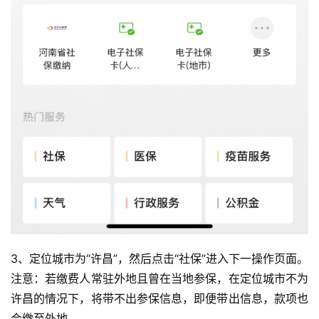
3、定位城市为“许昌”，然后点击“社保”进入下一操作页面。
注意：若缴费人常驻外地且曾在当地参保，在定位城市不为
许昌的情况下，将带不出参保信息，即便带出信息，款项也
会缴至外地。