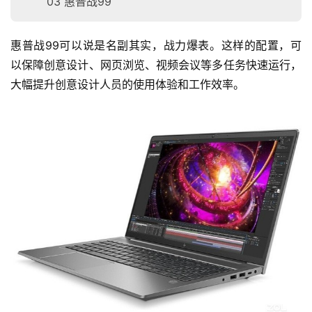
03 惠普战99
投
稿
惠普战99可以说是名副其实，战力爆表。这样的配置，可
以保障创意设计、网页浏览、视频会议等多任务快速运行，
每
日
大幅提升创意设计人员的使用体验和工作效率。
好
诗