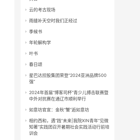
云的考古现场
雨缝补天空时我们正经过
季候书
年轮解构学
叶书
春日颂
星巴达控股集团荣登“2024亚洲品牌500
强”
2024年首届“博客司杯”青少儿搏击联赛暨
中外对抗赛在通辽市顺利举行
如意坊官宣：金秋“蟹”逅如意坊
相约西和，遇“践”未来|我院XIN青年“见微
知著”实践团召开暑期社会实践活动行前培
训会