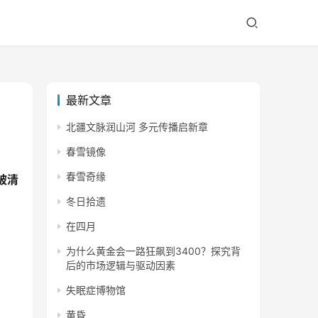
最新文章
北疆文脉润山河 多元传播启新章
春雪镜像
春雪奇缘
被清
冬日拾遗
在四月
为什么黄金会一路狂飙到3400？探究背
后的市场逻辑与驱动因素
失眠症博物馆
黄昏