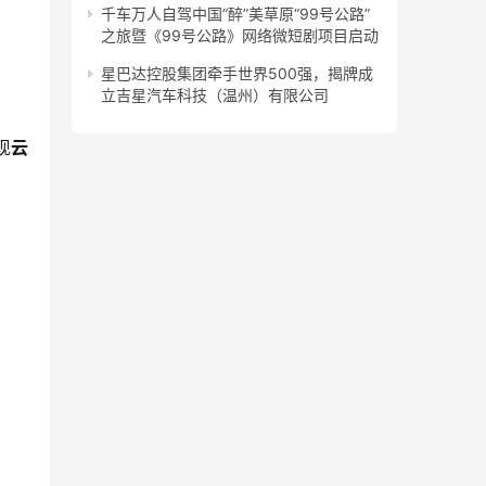
千车万人自驾中国“醉”美草原“99号公路”
之旅暨《99号公路》网络微短剧项目启动
星巴达控股集团牵手世界500强，揭牌成
立吉星汽车科技（温州）有限公司
现
云