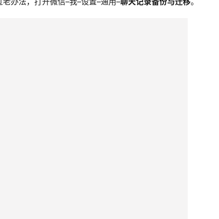
老办法，打开微信–我–设置–通用–
聊天记录备份与迁移
。