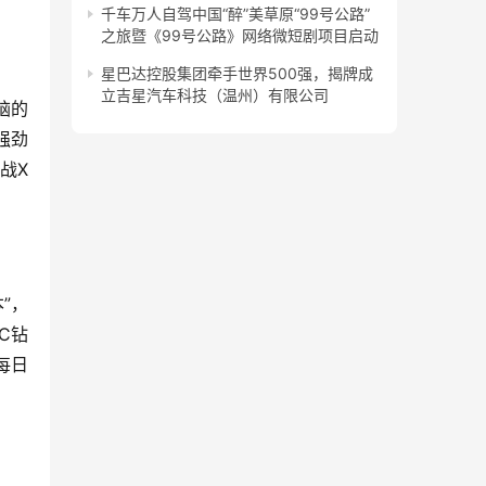
千车万人自驾中国“醉”美草原“99号公路”
之旅暨《99号公路》网络微短剧项目启动
星巴达控股集团牵手世界500强，揭牌成
立吉星汽车科技（温州）有限公司
脑的
强劲
战X
”，
C钻
每日