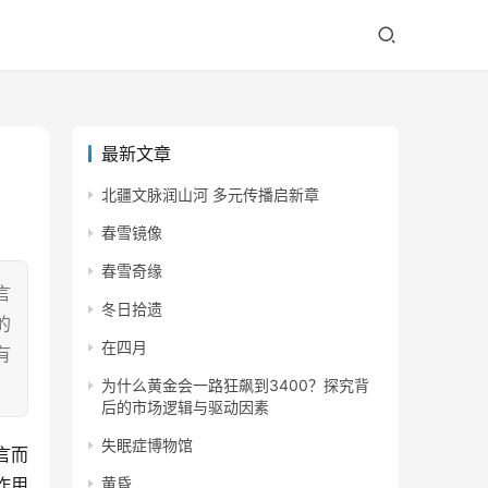
最新文章
北疆文脉润山河 多元传播启新章
春雪镜像
春雪奇缘
言
冬日拾遗
的
在四月
有
为什么黄金会一路狂飙到3400？探究背
后的市场逻辑与驱动因素
失眠症博物馆
言而
作用
黄昏