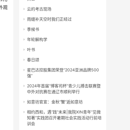
外观
云的考古现场
雨缝补天空时我们正经过
季候书
年轮解构学
叶书
春日颂
星巴达控股集团荣登“2024亚洲品牌500
强”
2024年首届“博客司杯”青少儿搏击联赛暨
中外对抗赛在通辽市顺利举行
如意坊官宣：金秋“蟹”逅如意坊
相约西和，遇“践”未来|我院XIN青年“见微
知著”实践团召开暑期社会实践活动行前培
训会