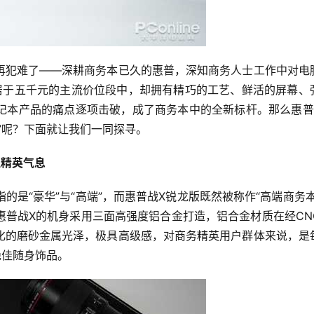
再犯难了——深耕商务本已久的惠普，深知商务人士工作中对电
居于五千元的主流价位段中，却拥有精巧的工艺、鲜活的屏幕、
记本产品的痛点逐项击破，成了商务本中的全新标杆。那么惠普
”呢？下面就让我们一同探寻。
显精英气息
，指的是“豪华”与“高端”，而惠普战X锐龙版既然被称作“高端商务本
惠普战X的机身采用三面高强度铝合金打造，铝合金材质在经CN
化的磨砂金属光泽，极具高级感，对商务精英用户群体来说，是
绝佳随身饰品。