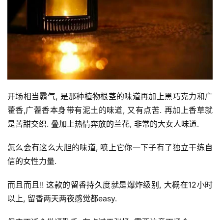
开场相当霸气, 是那种植物根茎的味道再加上黑巧克力和广
藿香,广藿香本身带有泥土的味道, 又有点苦. 再加上香草就
是苦甜交织. 叠加上热情奔放的兰花, 非常的大女人味道.
怎么会有这么大胆的味道, 喷上它你一下子有了独立干练自
投
信的女性力量.
稿
而且而且!! 这款的留香持久度就是爆炸级别, 大概在12小时
每
以上, 留香两天两夜感觉都easy.
日
好