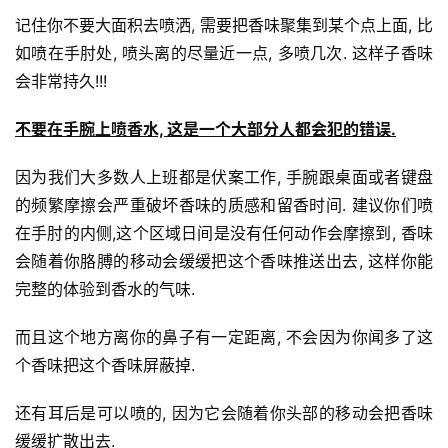
记住你不要大面积去喷洒, 需要把香味聚集到某个点上面, 比
如喷在手肘处, 喷头离的尽量近一点, 多喷几次. 这样子香味
会非常持久!!!
不要在手腕上喷香水, 这是一个大部分人都会犯的错误.
因为我们大多数人上班都是伏案工作, 手腕跟桌面或者键盘
的频繁摩擦会严重破坏香味的质感和留香时间. 
建议你们喷
在手肘的内侧,这个区域日间是没有任何动作会摩擦到, 香味
会随着你胳膊的移动会缓缓把这个香味推送出去, 这样你能
完整的体验到香水的气味.
而且这个地方离你的鼻子有一定距离, 不会因为你闻多了这
个香味把这个香味屏蔽掉.
还有
耳后是可以喷的, 因为它会随着你头部的移动会把香味
缓缓扩散出去.