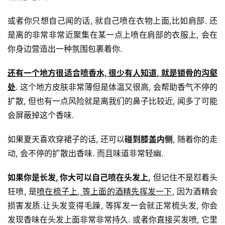
或者你只想自己闻的话, 就自己喷在衣物上面,比如肩部. 还
是离的非常非常近聚集在某一点上喷在肩部的衣服上, 会在
你身边营造出一种氛围包裹着你.
还有一个地方很适合喷香水, 很少有人知道, 就是锁骨的沟壑
处
. 这个地方皮肤非常薄但是体温又很高, 会帮助香气不停的
扩散, 但也有一点风险就是离我们的鼻子比较近, 闻多了可能
会屏蔽掉这个香味.
如果夏天喜欢穿裙子的话, 还可以
碰到膝盖内侧
, 随着你的走
动, 会不停的扩散出香味. 而且味道非常轻幽.
如果你是长发, 你大可以自己喷在头发上,
 但记住不是怼着头
狂喷, 是
喷在梳子上, 等上面的酒精先挥发一下
, 因为酒精会
损害发质.让头发变得毛躁, 等挥发一会就正常梳头发, 你会
发现香味在头发上面非常非常持久. 或者你直接买发喷, 它里