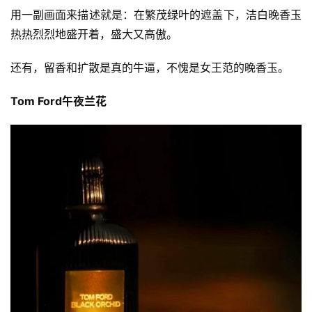
用一副画面来描述就是：在繁茂绿叶的遮盖下，洁白晚香玉
热热烈烈地盛开着，盛大又高傲。
还有，留香和扩散是真的牛逼，不愧是女王范的晚香玉。
Tom Ford午夜兰花