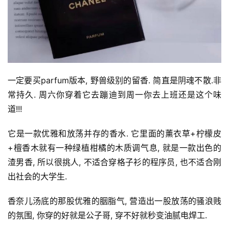
一定要买parfum版本, 野兽级别的留香. 简直是阴魂不散.非
常持久. 周六你穿着它去蹦迪到周一你去上班还是这个味
道!!!
它是一款优雅和放荡并存的香水. 它里面的薰衣草+柠檬皮
+檀香木就有一种绿植柑橘的木质调气息, 就是一款出色的
渣男香, 所以很挑人, 不适合穿格子衫的程序员, 也不适合刚
出社会的大学生. 
香奈儿汤底的那股优雅的胭脂气, 营造出一股放荡的骚浪贱
的氛围, 你穿的好就是公子哥, 穿不好就秒变油腻电焊工.