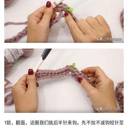
1锁，翻面，这圈我们挑后半针来钩。先不加不减钩短针至