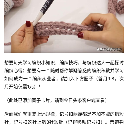
投
稿
每
日
好
想要每天学习编织小知识，编织技巧，与编织达人一起探讨
诗
编织心得；想要有一个随时帮你解疑答惑的编织私教并学习
如何成为一个编织从业者，请加入下方圈子（首月9.8，次
月开始仅需1元）！
（此处已添加圈子卡片，请到今日头条客户端查看）
后面我们就重复上述规律，记号扣两端都是不加不减的钩短
针，记号扣这针上钩3针短针（记得移动记号扣）。示范钩