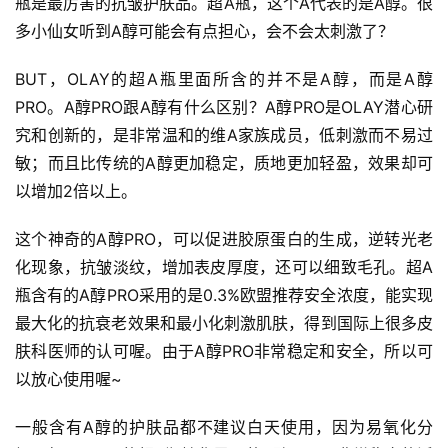
瓶是最厉害的抗皱护肤品。超A瓶，这个A代表的是A醇。很
多小仙女听到A醇可能会有点担心，会不会太刺激了？
BUT，OLAY的超A瓶里面所含的并不是A醇，而是A醇
PRO。A醇PRO跟A醇有什么区别？A醇PRO是OLAY潜心研
究和创新的，是非常温和的维A家族成员，低刺激而不易过
敏；而且比传统的A醇更加稳定，质地更加轻盈，效果却可
以增加2倍以上。
这个神奇的A醇PRO，可以促进胶原蛋白的生成，逆转光老
化现象，抗皱淡纹，增加表皮厚度，还可以细致毛孔。超A
瓶含有的A醇PRO采用的是0.3%欧盟推荐安全浓度，能实现
最大化的抗衰老效果和最小化刺激肌肤，得到国际上很多皮
肤科医师的认可喔。由于A醇PRO非常稳定和安全，所以可
以放心使用喔~
一般含有A醇的护肤品都不建议白天使用，因为易氧化分