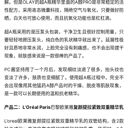
解。但是OLAY的超A瓶精华里面的A醇PRO是非常稳定的活
性配方，采用液态微囊科技，隔绝空气与氧化，只要做好防
晒，白天也可放心使用，而且抗氧化功能也是杠杠滴。
超A瓶采用的是压泵头包装，干净卫生且很好控制用量，只
要轻轻地摁压泵头，纯白色的乳状精华就出来了。延展性极
好且质地非常水润，上脸完全没有刺痛感，也不会出现拔干
现象，就肤感来说是一款很棒的产品了。
PC酱坚持用了一个月后，发现细纹淡退了很多，抬头纹也
变淡了许多，肤质也变细腻了。使用超A瓶过程中，完全不
会出现像用其他猛药A醇产品时的干燥、脱皮等肌肤现象，
是一款可以长期使用的温和抗老精华。
产品二：
L
’
Or
é
al
 Paris
巴黎欧莱雅
复颜提
拉紧致双重精华乳
L’oreal欧莱雅复颜提拉紧致双重精华乳的双管结构，含2款