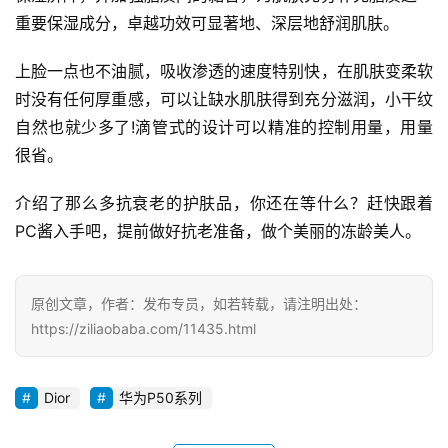
好
重要保湿成分，卓越功效可显著地、深层地舒润肌肤。
诗
上脸一点也不油腻，吸收渗透的速度特别快，在肌肤变柔软
时没有任何厚重感，可以让缺水肌肤得到充分滋润，小干纹
自然也就少多了!滴管式的设计可以精准的控制用量，用量
很省。 
介绍了那么多抗衰老的护肤品，你还在等什么？赶快跟着
PC酱入手吧，提前做好抗老准备，做个美丽的冻龄美人。
原创文章，作者：发布专员，如若转载，请注明出处：
https://ziliaobaba.com/11435.html
Dior
华为P50系列