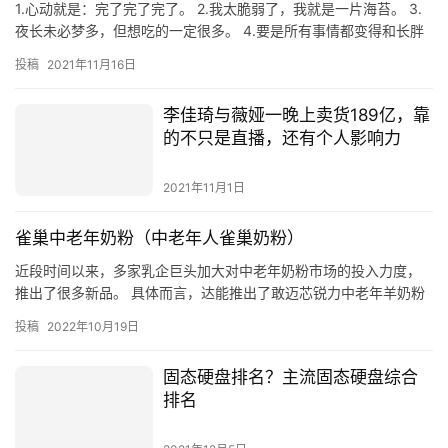
1.心动就是：完了完了完了。 2.我太脆弱了，我就是一片海苔。 3.
夜长未必梦多，但想吃的一定很多。 4.要是所有事情都变得和长胖
一样简单就好了。 5.再忙也要捕捉快乐呀。 6.小…
投稿
2021年11月16日
李佳琦与薇娅一晚上卖货189亿，靠
的不只是直播，还有个人影响力
2021年11月1日
雀巢中老年奶粉（中老年人雀巢奶粉）
近段时间以来，多家乳企巨头加大对中老年奶粉市场的投入力度，
推出了很多新品。 具体而言，达能推出了敢迈芯锐力中老年羊奶粉
和敢迈冕御力中老年奶粉两款产品，正式入局中老年奶粉市场；雀
投稿
2022年10月19日
巢则…
固态硬盘排名？主流固态硬盘综合
排名