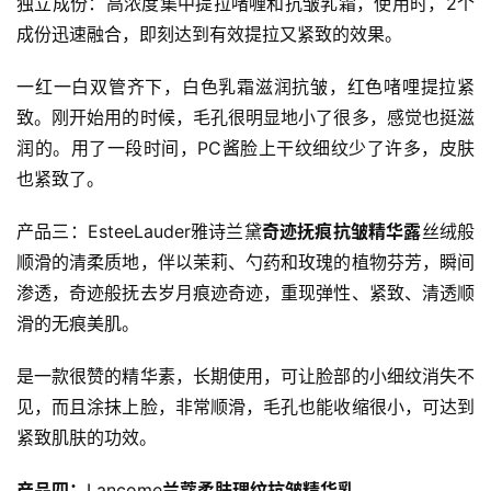
独立成份：高浓度集中提拉啫喱和抗皱乳霜，使用时，2个
成份迅速融合，即刻达到有效提拉又紧致的效果。
一红一白双管齐下，白色乳霜滋润抗皱，红色啫哩提拉紧
致。刚开始用的时候，毛孔很明显地小了很多，感觉也挺滋
润的。用了一段时间，PC酱脸上干纹细纹少了许多，皮肤
也紧致了。
产品三：EsteeLauder雅诗兰黛
奇迹抚痕抗皱
精华露
丝绒般
顺滑的清柔质地，伴以茉莉、勺药和玫瑰的植物芬芳，瞬间
渗透，奇迹般抚去岁月痕迹奇迹，重现弹性、紧致、清透顺
滑的无痕美肌。
是一款很赞的精华素，长期使用，可让脸部的小细纹消失不
见，而且涂抹上脸，非常顺滑，毛孔也能收缩很小，可达到
紧致肌肤的功效。
产品四：
Lancome
兰
蔻
柔肤理纹抗皱精华乳