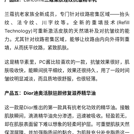
兰蔻抗老家族全新成员，专门针对纹路密集区域——抬头
纹、法令纹、川字纹等。全新的重填技术(Refill 
Technology)可重新激活皮肤的天然填补及对抗皱纹的能
力。尤其针对纹路密集区域，能够让纹路由内向外得到重
填，从而抚平纹路，紧致肌肤。
这是精华素里，PC酱比较喜欢的一款，抗皱效果很好，肌
肤吸收快，能瞬间抚平细纹，效果还很持久，用了一段时间
皱纹明显减淡，而且质地很舒服，也很轻薄。
产品五：
Dior
迪奥活
肤驻颜修复滋养精华油
投
这一款是Dior推出的第一款具有抗老化功效的精华油。接触
稿
肌肤瞬间，滴滴精华油充分渗透，迅速被吸收。轻盈若无，
却在肌肤表面留下难以想象的轻柔呵护层。可重塑肌肤天然
每
保湿屏障，并加强脂质间的黏合，为肌肤充分补充脂质这一
日