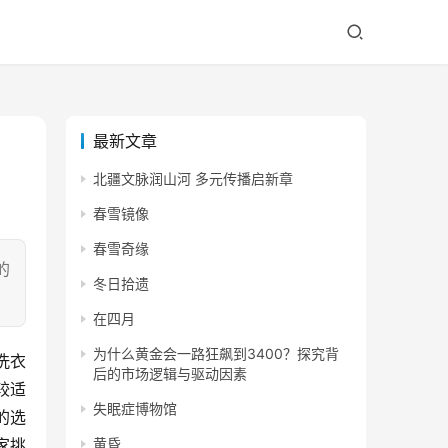
最新文章
北疆文脉润山河 多元传播启新章
春雪镜像
春雪奇缘
的
冬日拾遗
在四月
为什么黄金会一路狂飙到3400？探究背
洗衣
后的市场逻辑与驱动因素
较适
失眠症博物馆
的选
家挑
黄昏