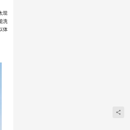
太现
能洗
以体