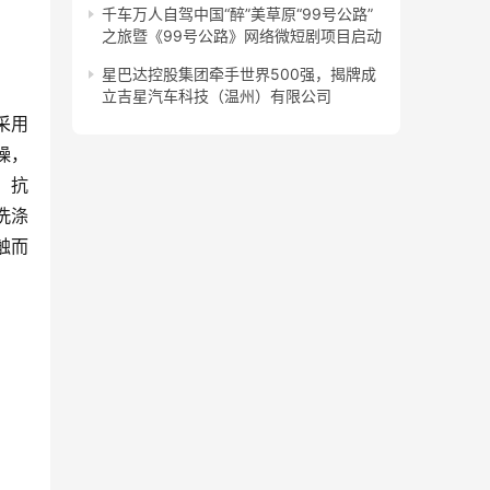
千车万人自驾中国“醉”美草原“99号公路”
之旅暨《99号公路》网络微短剧项目启动
星巴达控股集团牵手世界500强，揭牌成
立吉星汽车科技（温州）有限公司
采用
燥，
，抗
洗涤
触而