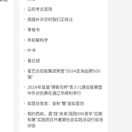
云的考古现场
雨缝补天空时我们正经过
季候书
年轮解构学
叶书
春日颂
星巴达控股集团荣登“2024亚洲品牌500
强”
2024年首届“博客司杯”青少儿搏击联赛暨
中外对抗赛在通辽市顺利举行
如意坊官宣：金秋“蟹”逅如意坊
相约西和，遇“践”未来|我院XIN青年“见微
知著”实践团召开暑期社会实践活动行前培
训会