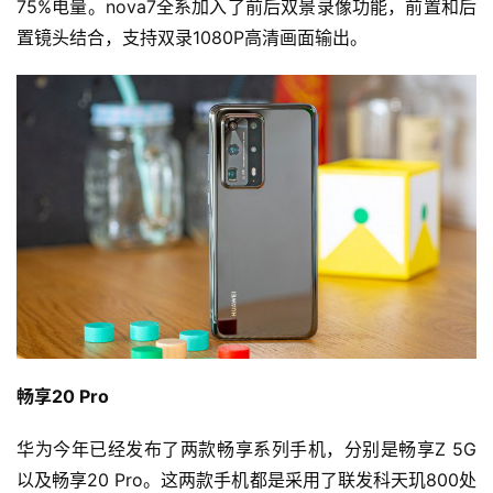
75%电量。nova7全系加入了前后双景录像功能，前置和后
投
置镜头结合，支持双录1080P高清画面输出。
稿
每
日
好
诗
畅享20 Pro
华为今年已经发布了两款畅享系列手机，分别是畅享Z 5G
以及畅享20 Pro。这两款手机都是采用了联发科天玑800处