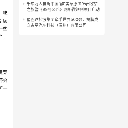
千车万人自驾中国“醉”美草原“99号公路”
之旅暨《99号公路》网络微短剧项目启动
星巴达控股集团牵手世界500强，揭牌成
引顾
立吉星汽车科技（温州）有限公司
一些
净，
还会
苦一