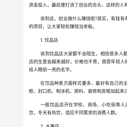
资金投入，最后便打消了创业的念头，这样的人
	说到这，创业做什么赚钱呢?其实，有钱有有钱的做法，没钱有没钱的生意，今天就跟大家讲一下适合小本创业
的项目，让大家轻松赚钱当老板。
	1. 饮品店
	说到饮品店大家都不会陌生，相信很多人都消费过，属于快销品行列，老少皆宜，现在天气越来越暖和，饮品
店的生意会越来越好，价格也不贵，很受年轻人
给人眼前一亮的名字。
	在饮品种类方面样式要多，最好有自己的主打产品吸引顾客。饮品店开店成本不是很多，刨冰机、沙冰机、冰
柜、封口机、制冰机、原料、装修和房租加起来
	一般饮品店开在学校、商场、小吃街等人流量大的地方，人们走累了买上一杯，一年四季都可以，夏天有冷
饮，冬天有热饮，适应不同需求的消费人群。
	2. 水果店