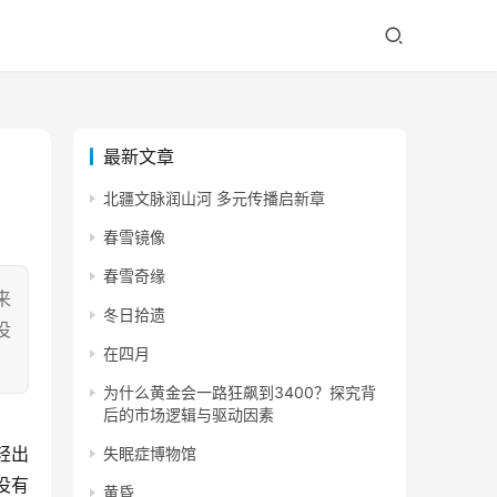
最新文章
北疆文脉润山河 多元传播启新章
春雪镜像
春雪奇缘
来
冬日拾遗
没
在四月
为什么黄金会一路狂飙到3400？探究背
后的市场逻辑与驱动因素
失眠症博物馆
没有
黄昏