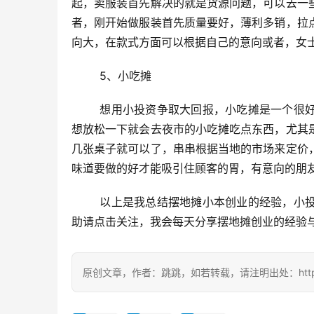
起，卖服装首先解决的就是货源问题，可以去一
者，刚开始做服装首先质量要好，薄利多销，拉
向大，在款式方面可以根据自己的意向或者，女
	5、小吃摊
	想用小投资争取大回报，小吃摊是一个很好的选择，比如：烧烤、麻辣烫等，夏天的晚上，人们上了一天班，
想放松一下就会去夜市的小吃摊吃点东西，尤其
几张桌子就可以了，串串根据当地的市场来定价
味道要做的好才能吸引住顾客的胃，有意向的朋友
	以上是我总结摆地摊小本创业的经验，小投资积累大财富，希望能给想摆地摊创业的你们有所帮助，感觉有帮
助请点击关注，我会每天分享摆地摊创业的经验
原创文章，作者：跳跳，如若转载，请注明出处：https://zili