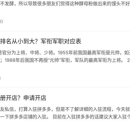
不发酵，所以导致很多朋友们觉得这种酵母粉做出来的馒头不好
母粉发酵时是有一定的温度和时间的要求…
5日
排名从小到大？军衔军职对应表
将官分为上将、中将、少将。1955年前我国最高军衔是元帅，如
；1988年后我国不再授“元帅”军衔，军队的最高军衔为上将。 
分为大校、上校、中校、…
日
册开店？申请开店
友私信，打算入驻拼多多，但是不了解详细的入驻流程，今天就
一下拼多多店铺的入驻。 目前在入驻拼多多的话建议大家入驻
店，下面详细的分享一下入驻流程。…