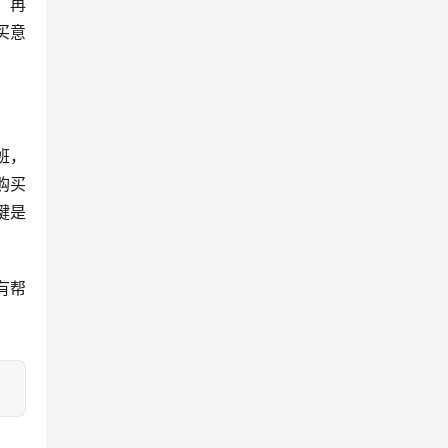
。再
买意
购买
键是