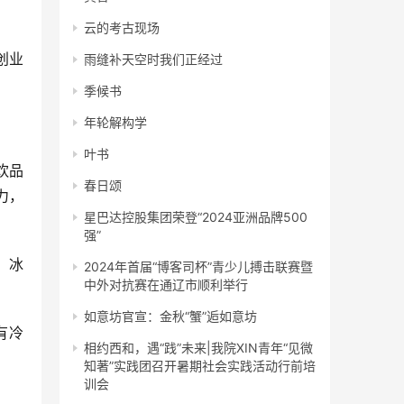
云的考古现场
雨缝补天空时我们正经过
季候书
年轮解构学
叶书
春日颂
力，
星巴达控股集团荣登“2024亚洲品牌500
强”
2024年首届“博客司杯”青少儿搏击联赛暨
中外对抗赛在通辽市顺利举行
如意坊官宣：金秋“蟹”逅如意坊
相约西和，遇“践”未来|我院XIN青年“见微
知著”实践团召开暑期社会实践活动行前培
训会