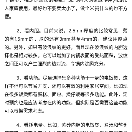
人家庭使用，最好也不要卖太小了，做个米粥什么的也不方
便。
	2、看内胆。目前来说，2.5mm厚度的比较常见，薄
的有1.5mm的，厚的还有3mm甚至4mm的，建议用厚点
的。另外，如果有波浪纹的更好，而且现在波浪纹的内胆选
择也是相对较多。它可以增加了内锅表面的受热面积，波纹
之间还可以产生强烈的热对流，令锅内沸腾充分。
投
	3、看功能。尽量选择集多种功能于一身的电饭煲，这
稿
样不但可以节省开支，还可以有效的利用家居空间。比如现
在很多饭煲都有蛋糕、面包、煲仔饭等很多功能。此外，定
每
时预约也是应该考虑在内的功能。但实际是否需要这些功能
日
可以根据需求考虑。
好
诗
	4、看耗电量。比如，紫砂内胆的电饭煲，煮汤和熬粥