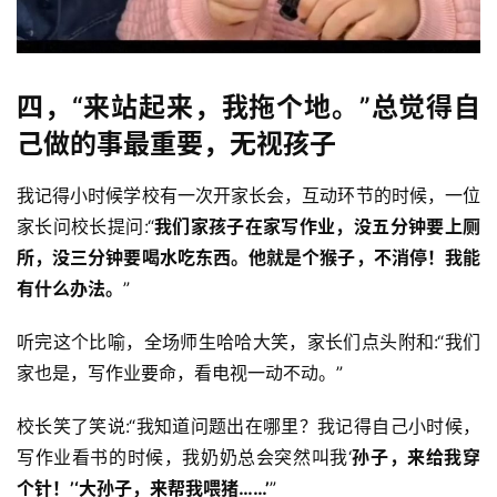
四，“来站起来，我拖个地。”总觉得自
己做的事最重要，无视孩子
投
稿
我记得小时候学校有一次开家长会，互动环节的时候，一位
家长问校长提问:“
我们家孩子在家写作业，没五分钟要上厕
每
所，没三分钟要喝水吃东西。他就是个猴子，不消停！我能
日
有什么办法。
”
好
诗
听完这个比喻，全场师生哈哈大笑，家长们点头附和:“我们
家也是，写作业要命，看电视一动不动。”
校长笑了笑说:“我知道问题出在哪里？我记得自己小时候，
写作业看书的时候，我奶奶总会突然叫我‘
孙子，来给我穿
个针！’‘大孙子，来帮我喂猪……’
”