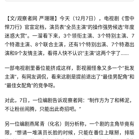
【文/观察者网 严珊珊】今天（12月7日），电视剧《雪中
悍刀行》官宣定档，演员表“全员主演”的操作强势候选“年度
迷惑大赏”。一溜看下来，3个领衔主演、3个特别主演、7
个特邀主演、8个联合主演，还有1个特别出演、7个特邀出
演和9个友情主演，看得人快不认识“主演”这两个字了…… 
一部电视剧里番位能挤成这样，影视圈怪象又多一个“批发
主演”，有网友调侃，看来这剧是提前退出了“最佳男配角”和
“最佳女配角”的竞争呀。 
对此，7日，一位编剧告诉观察者网：“制作方为了和稀泥，
不让粉丝闹腾，只能出此奇招吧。” 
另一位编剧燕尾青（化名）则分析称，一个剧的主角毕竟有
限，“想请一堆演员长脸的时候，只能在番位上瞎掰，排版