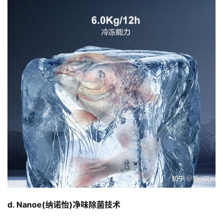
每
日
好
诗
d. Nanoe(纳诺怡)净味除菌技术