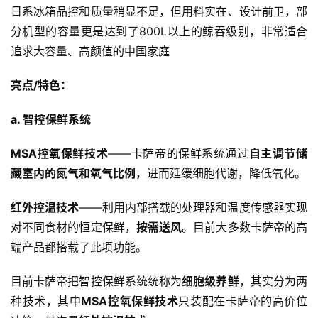
日系冰箱品控和质量稍显不足，但用料实在、设计前卫，部
分机型的容量更是达到了800L以上的鲸吞级别，非常适合
追求大容量、高颜值的中国家庭
亮点/特色：
a. 智控保鲜系统
MSA控氧保鲜技术
——卡萨帝的保鲜系统通过
自主调节储
藏室内的氮气和氧气比例
，进而延缓细胞代谢，降低氧化。
红外控温技术
——利用内部搭载的处理器和温度传感器实现
对不同食材的恒定保鲜，
按需送风
。目前大多数卡萨帝的高
端产品都搭载了此项功能。
目前卡萨帝把智控保鲜系统统称为
细胞级养鲜
，其实分为两
种技术，其中
MSA控氧保鲜技术
只装配在卡萨帝的高价位