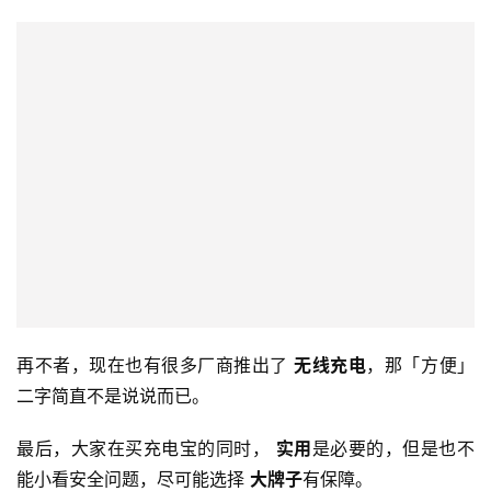
公式为电池容量毫安/1000*电压V，
即 
10000/1000*3.82=38.2Wh.
换算过来就是 
小于 100Wh 
，结论： 
可飞
。
除此之外，也很建议大家买那种自带线的充电宝，就不用担
心自己出门时只带了充电宝 
忘记线
——一场空。