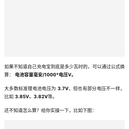
出门旅行带充电宝，还有一个大问题就是 
到底能不能带上
飞机
。
根据民航局安检规定，旅客所持充电宝的额定能量值 
不能
超过 100Wh（瓦特小时）.
超过 100Wh 但低于 160Wh的，则需要经过航空公司批
准
，且在一定数量范围内。
投
具体这瓦时怎么看，一般充电宝外壳参数也会有说明。
稿
每
日
好
诗