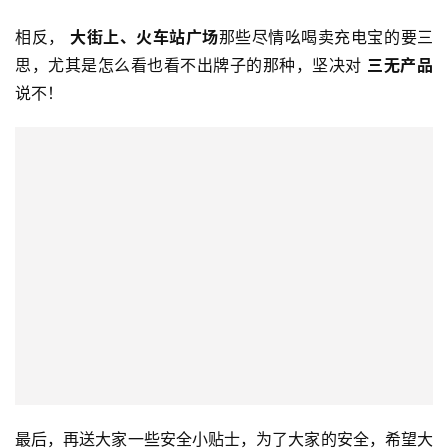
再不者，现在也有很多厂商推出了 
无线充电
，那「方便」
二字简直不是说说而已。
最后，大家在买充电宝的同时， 
实用
是必要的，但是也不
能小看安全问题，尽可能选择 
大牌子
有保障。
相反， 
大街上、火车站广场
那些尽情吆喝卖充电宝的要三
思，尤其是怎么看也看不出牌子的那种，坚决对 
三无产品
说不！