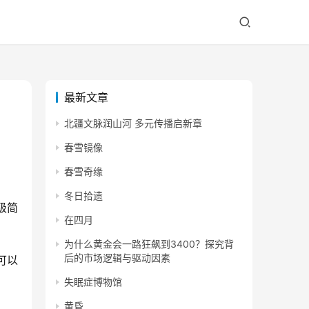
最新文章
北疆文脉润山河 多元传播启新章
春雪镜像
春雪奇缘
冬日拾遗
级简
在四月
为什么黄金会一路狂飙到3400？探究背
后的市场逻辑与驱动因素
可以
失眠症博物馆
黄昏