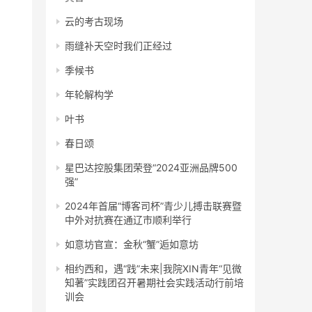
云的考古现场
雨缝补天空时我们正经过
季候书
年轮解构学
叶书
春日颂
星巴达控股集团荣登“2024亚洲品牌500
强”
2024年首届“博客司杯”青少儿搏击联赛暨
中外对抗赛在通辽市顺利举行
如意坊官宣：金秋“蟹”逅如意坊
相约西和，遇“践”未来|我院XIN青年“见微
知著”实践团召开暑期社会实践活动行前培
训会