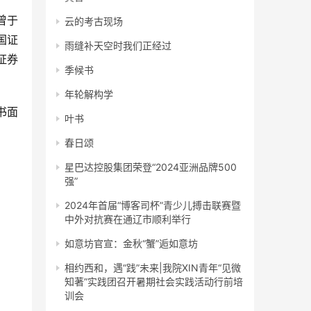
云的考古现场
国证
雨缝补天空时我们正经过
证券
季候书
年轮解构学
叶书
春日颂
星巴达控股集团荣登“2024亚洲品牌500
强”
2024年首届“博客司杯”青少儿搏击联赛暨
中外对抗赛在通辽市顺利举行
如意坊官宣：金秋“蟹”逅如意坊
相约西和，遇“践”未来|我院XIN青年“见微
知著”实践团召开暑期社会实践活动行前培
训会