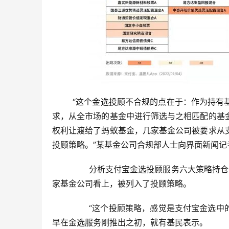
	“这个金选投顾不合规的点在于：作为持有基金投顾牌照的公司，蚂蚁基金应该根据投资者的风险偏好和投资需
求，从全市场的基金中进行筛选与之相匹配的基
权利让渡给了蚂蚁基金，几家基金公司被要求从
投顾策略。”某基金公司合规部人士向界面新闻记
	  分析支付宝金选投顾服务六大策略持仓明细可以看到，富国消费主题混合、中泰开阳价值优选灵活配置被4
家基金公司看上，被列入了投顾策略。
	  “这个投顾策略，感觉是支付宝金选中的精选。但我2020年初，在支付宝买的金选基金，现在还亏30%。”
早在金选服务刚推出之初，就有基民表示。