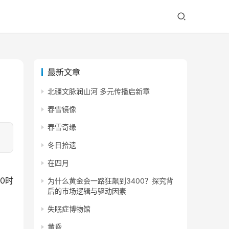
最新文章
北疆文脉润山河 多元传播启新章
春雪镜像
春雪奇缘
冬日拾遗
在四月
为什么黄金会一路狂飙到3400？探究背
后的市场逻辑与驱动因素
失眠症博物馆
黄昏