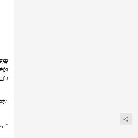
选的
应的