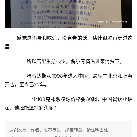
	感觉这消费和味道，没有券的话，估计很难再走进这
投
里。
稿
	  所以店里生意很少，偶尔有情侣进来消费下。
每
	  哈根达斯从1998年进入中国，最早在北京和上海
日
开店，至今已22年。
好
诗
	  一个100克冰激凌球价格要30起，中国餐饮业崛
起，他还能坚持多久呢？
原创文章，作者：发布专员，如若转载，请注明出处：