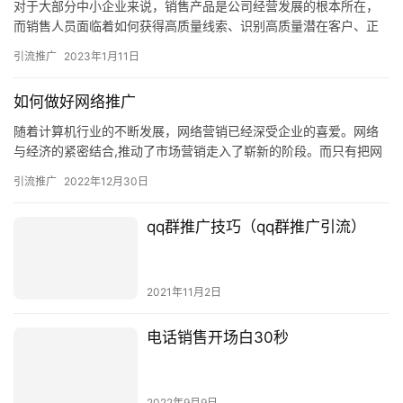
而销售人员面临着如何获得高质量线索、识别高质量潜在客户、正
确实施销售策略等诸多挑战，仅依靠传统线下销售方式会阻碍企业
引流推广
2023年1月11日
发展。…
如何做好网络推广
随着计算机行业的不断发展，网络营销已经深受企业的喜爱。网络
与经济的紧密结合,推动了市场营销走入了崭新的阶段。而只有把网
站推广出去，才能最大程度地发挥网站应有的能力，而网络推广就
引流推广
2022年12月30日
是实…
qq群推广技巧（qq群推广引流）
2021年11月2日
电话销售开场白30秒
2022年9月9日