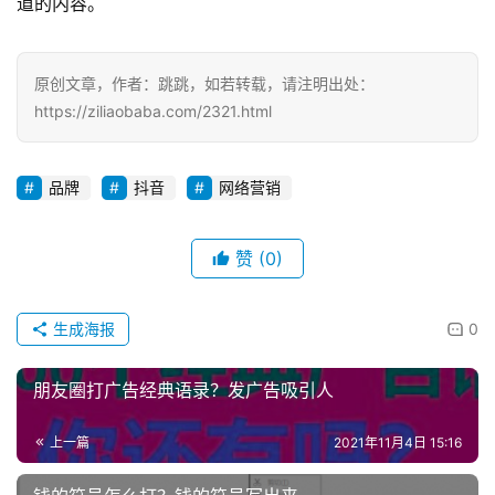
道的内容。
原创文章，作者：跳跳，如若转载，请注明出处：
https://ziliaobaba.com/2321.html
品牌
抖音
网络营销
投
赞
(0)
稿
生成海报
0
每
日
朋友圈打广告经典语录？发广告吸引人
好
诗
上一篇
2021年11月4日 15:16