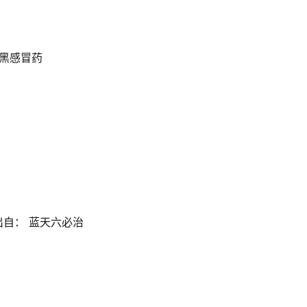
加黑感冒药
出自： 蓝天六必治