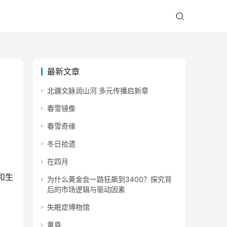
最新文章
北疆文脉润山河 多元传播启新章
春雪镜像
春雪奇缘
冬日拾遗
在四月
和生
为什么黄金会一路狂飙到3400？探究背
后的市场逻辑与驱动因素
失眠症博物馆
黄昏