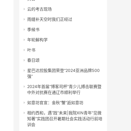
云的考古现场
雨缝补天空时我们正经过
季候书
年轮解构学
叶书
春日颂
星巴达控股集团荣登“2024亚洲品牌500
强”
2024年首届“博客司杯”青少儿搏击联赛暨
中外对抗赛在通辽市顺利举行
如意坊官宣：金秋“蟹”逅如意坊
相约西和，遇“践”未来|我院XIN青年“见微
知著”实践团召开暑期社会实践活动行前培
训会