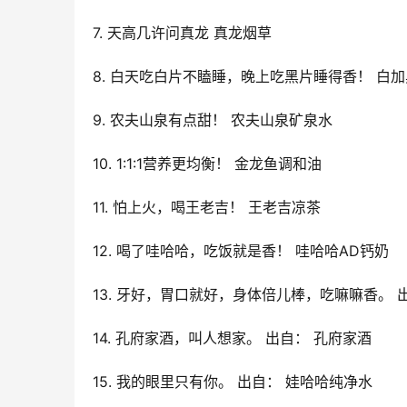
7. 天高几许问真龙 真龙烟草
8. 白天吃白片不瞌睡，晚上吃黑片睡得香！ 白
9. 农夫山泉有点甜！ 农夫山泉矿泉水
10. 1:1:1营养更均衡！ 金龙鱼调和油
11. 怕上火，喝王老吉！ 王老吉凉茶
12. 喝了哇哈哈，吃饭就是香！ 哇哈哈AD钙奶
13. 牙好，胃口就好，身体倍儿棒，吃嘛嘛香。 
14. 孔府家酒，叫人想家。 出自： 孔府家酒
15. 我的眼里只有你。 出自： 娃哈哈纯净水