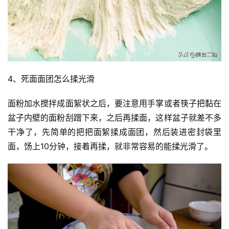
投
稿
每
4、死面面团怎么揉光滑
日
好
面粉加水搅拌成面絮状之后，要注意用手掌或者筷子把黏在
诗
盆子内壁的面粉刮蹭下来，之后再揉面，这样盆子就差不多
干净了，先简单的把把面絮揉成面团，然后装进密封袋里
面，饧上10分钟，接着再揉，就非常容易的能揉光滑了。