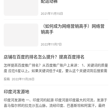
2021年11月15日
（如何成为网络营销高手）网络营
销高手
2022年11月7日
店铺在百度的排名怎么提升？提高百度排名
怎样提高百度推广排名？从百度推广账户上来讲： 1、关键词的质量
度 应在6星以上。如果关键词低于4星，要么这个关键词背后搜索需
求量不到，那意味着您这个关键词很少人搜索，关键词的质量度…
投稿
2022年11月26日
印度河发源地
印度河发源地 一、印度河的起源 印度河是印度最大的河流，发源于
喜马偕尔邦的拉克沙瓦山脉，流经印度、巴基斯坦和阿富汗，最终
注入阿拉伯海。它是印度最大的河流，也是世界上最古老的河流之
投稿
2023年8月17日
一…