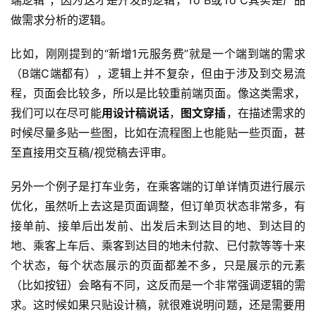
端逻辑”，因为这才是开发的逻辑，To B或To C其实是产品
做需求分析的逻辑。
比如，刚刚提到的“新增1元服务费”就是一个端到端的需求
（B端C端都有），逻辑上并不复杂，但由于涉及到交易流
程，页面会比较多，所以是比较重前端页面。像这类需求，
我们可以在尽可能
用设计稿说话
，
图文穿插
，在描述需求的
时候尽量多贴一些图，比如在流程图上也能贴一些页面，甚
至直接用交互稿/视觉稿去评审。
另外一个例子是打车业务，在乘客端的订单详情页进行展示
优化，虽然听上去这是页面调整，但订单页状态非常多，有
接单前、接单后出发前、出发后未到达目的地、到达目的
地、乘客上车后、乘客到达目的地未付款、已付款等等十来
个状态，每个状态展示的页面都差不多，只是展示的元素
（比如按钮）会略有不同，这反而是一个非常强调逻辑的需
求。这时候如果只贴设计稿，就很难说明问题，还是需要用