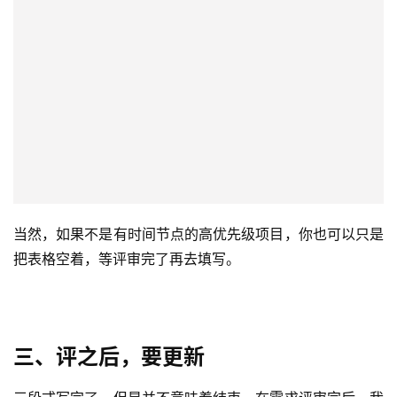
是必写的。虽然写文档的时候，研发的工作量还没有评估出
来，但很多重要的项目是有时间节点的，与其等到大家评估
出来之后你再提意见，还不如一开始就把你心中的节奏直接
展示出来给大家看，让研发去反推项目的启动时间和资源。
当然，如果不是有时间节点的高优先级项目，你也可以只是
把表格空着，等评审完了再去填写。