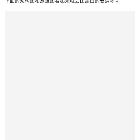
些辅助，比如底色、辅助线等，帮助大家看图更轻松。比如
下面的架构图和泳道图看起来就会比黑白的要清晰↓