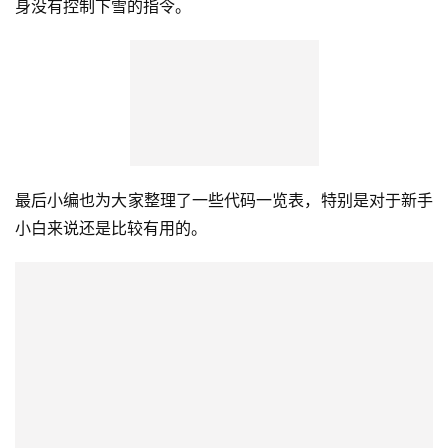
顺便一提，如果你在合适的地形或者是海拔足够高的地方使
用下雨指令，那么MC就会开始给你下雪，相对的，游戏本
身没有控制下雪的指令。
最后小编也为大家整理了一些代码一览表，特别是对于新手
小白来说还是比较有用的。