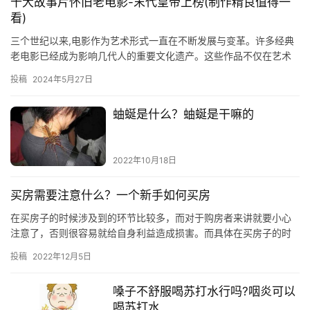
十大故事片怀旧老电影-末代皇帝上榜(制作精良值得一
看)
三个世纪以来,电影作为艺术形式一直在不断发展与变革。许多经典
老电影已经成为影响几代人的重要文化遗产。这些作品不仅在艺术
表达上独树一帜,更凝聚了人类探索生命意义、探讨社会主题的智慧
投稿
2024年5月27日
结…
蚰蜒是什么？蚰蜒是干嘛的
2022年10月18日
买房需要注意什么？一个新手如何买房
在买房子的时候涉及到的环节比较多，而对于购房者来讲就要小心
注意了，否则很容易就给自身利益造成损害。而具体在买房子的时
候也有需要注意的问题。在购买房屋时，除了户型还需要注意什么?
投稿
2022年12月5日
一…
嗓子不舒服喝苏打水行吗?咽炎可以
喝苏打水