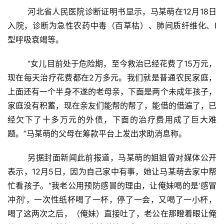
	河北省人民医院诊断证明书显示，马某萌在12月18日
入院，诊断为急性农药中毒（百草枯）、肺间质纤维化、I
型呼吸衰竭等。
	“女儿目前处于危险期，至今救治已经花费了15万元，
现在每天治疗花费都在2万多元。我们就是普通农民家庭，
上面还有一个半身不遂的老母亲，下面是两个未成年孩子，
家庭没有积蓄，现在亲友们能帮的帮了，能借的借遍了，已
经欠下了十多万元的外债，下面的治疗费用成了巨大难
题。”马某萌的父母在筹款平台上发出求助消息称。
	另据封面新闻此前报道，马某萌的姐姐曾对媒体公开
表示，12月5日，因为自己家中有事，她让马某萌去家中帮
忙看孩子。“我老公用预防感冒的理由，让俺妹喝的是‘感冒
冲剂’，一次性纸杯喝了一杯，停了一会，又喝了一小杯，
喝了这两次之后，（俺妹）直接吐了，老公在那瞪着眼让俺