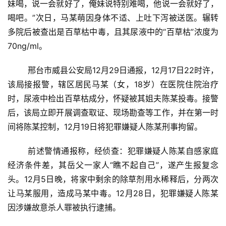
妹喝，说一会就好了，俺妹说特别难喝，他说一会就好了，
喝吧。”次日，马某萌因身体不适、上吐下泻被送医。辗转
多院后被查出是百草枯中毒，且其尿液中的“百草枯”浓度为
70ng/ml。
	邢台市威县公安局12月29日通报，12月17日22时许，
该局接报警，辖区居民马某（女，18岁）在医院住院治疗
时，尿液中检出百草枯成分，怀疑被其姐夫陈某投毒。接警
后，该局立即开展调查取证、现场勘查等工作，并在第一时
间将陈某控制，12月19日将犯罪嫌疑人陈某刑事拘留。
	前述警情通报称，经侦查：犯罪嫌疑人陈某自感家庭
投
经济条件差，其岳父一家人“瞧不起自己”，遂产生报复念
稿
头。12月5日晚，将家中剩余的除草剂用水稀释后，分两次
让马某服用，造成马某中毒。12月28日，犯罪嫌疑人陈某
每
因涉嫌故意杀人罪被执行逮捕。
日
好