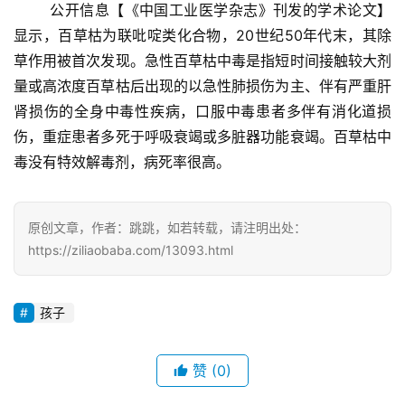
	公开信息【《中国工业医学杂志》刊发的学术论文】
诗
显示，百草枯为联吡啶类化合物，20世纪50年代末，其除
草作用被首次发现。急性百草枯中毒是指短时间接触较大剂
量或高浓度百草枯后出现的以急性肺损伤为主、伴有严重肝
肾损伤的全身中毒性疾病，口服中毒患者多伴有消化道损
伤，重症患者多死于呼吸衰竭或多脏器功能衰竭。百草枯中
毒没有特效解毒剂，病死率很高。
原创文章，作者：跳跳，如若转载，请注明出处：
https://ziliaobaba.com/13093.html
孩子
赞
(0)