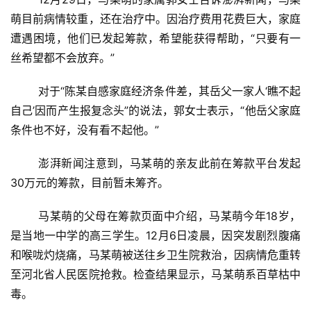
萌目前病情较重，还在治疗中。因治疗费用花费巨大，家庭
遭遇困境，他们已发起筹款，希望能获得帮助，“只要有一
丝希望都不会放弃。”
	对于“陈某自感家庭经济条件差，其岳父一家人‘瞧不起
自己’因而产生报复念头”的说法，郭女士表示，“他岳父家庭
条件也不好，没有看不起他。”
	澎湃新闻注意到，马某萌的亲友此前在筹款平台发起
30万元的筹款，目前暂未筹齐。
	马某萌的父母在筹款页面中介绍，马某萌今年18岁，
是当地一中学的高三学生。12月6日凌晨，因突发剧烈腹痛
和喉咙灼烧痛，马某萌被送往乡卫生院救治，因病情危重转
至河北省人民医院抢救。检查结果显示，马某萌系百草枯中
毒。