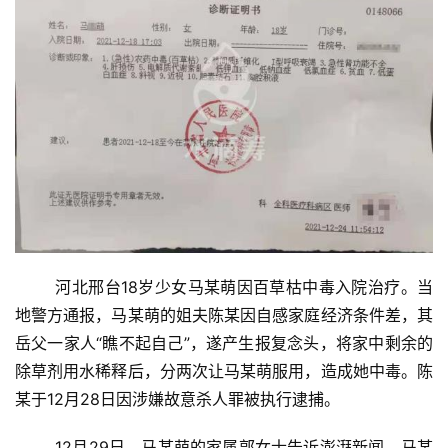
	河北邢台18岁少女马某萌因百草枯中毒入院治疗。当
地警方通报，马某萌的姐夫陈某因自感家庭经济条件差，其
岳父一家人“瞧不起自己”，遂产生报复念头，将家中剩余的
除草剂用水稀释后，分两次让马某萌服用，造成她中毒。陈
某于12月28日因涉嫌故意杀人罪被执行逮捕。
	12月29日，马某萌的家属郭女士告诉澎湃新闻，马某