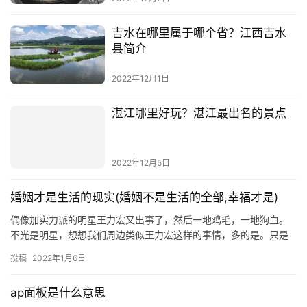
吉水在哪里属于哪个省？江西吉水
县简介
2022年12月1日
湛江哪里好玩？湛江最出名的景点
2022年12月5日
婚姻才是生活的现实(婚姻不是生活的全部,幸福才是)
偶像加实力派的明星王力宏又出事了，然后一地鸡毛，一地狗血。
不光是明星，想想我们周边类似王力宏这样的事情，多的是。只是
他不是名人，他的曝光度不高，所以很多人也不知道而已。古代媒
投稿
2022年1月6日
婆介绍对象的时候，在门当户对的基础上，她先要男方和女方的生
辰八字。我一直认为媒婆看八字这件事是个靠谱的事儿，这些人多
ap面板是什么意思
数都懂点周易，就是算算男女阴阳合不合，当然假媒婆另当别论。