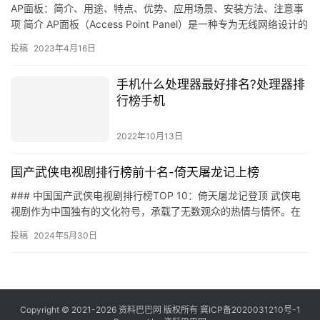
生辰八字就是在找一个双方
AP面板：简介、用途、特点、优势、应用场景、安装方法、注意事
项 简介 AP面板（Access Point Panel）是一种专为无线网络设计的
控制面板，可以控制和管理多个无线设备，…
投稿
2023年4月16日
手机什么处理器最好排名?处理器排
行榜手机
2022年10月13日
国产武侠电视剧排行榜前十名-倚天屠龙记上榜
### 中国国产武侠电视剧排行榜TOP 10：倚天屠龙记登顶 武侠电
视剧作为中国独有的文化符号，承载了无数观众的热情与情怀。在
众多优秀作品中，《倚天屠龙记》以其精彩的武打设计和引人…
投稿
2024年5月30日
Copyright © 2021-2026 资料巴巴网 版权所有
冀ICP备2020031210号-1