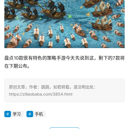
投
稿
每
盘点10款很有特色的策略手游今天先说到这，剩下的7款将
日
在下期公布。
好
诗
原创文章，作者：跳跳，如若转载，请注明出处：
https://ziliaobaba.com/3854.html
学习
手机