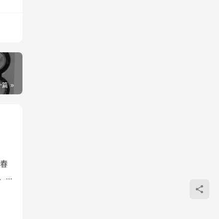
一篇
春
、