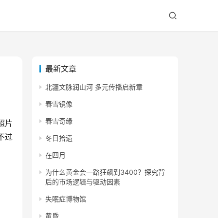
最新文章
北疆文脉润山河 多元传播启新章
春雪镜像
春雪奇缘
照片
不过
冬日拾遗
在四月
为什么黄金会一路狂飙到3400？探究背
后的市场逻辑与驱动因素
失眠症博物馆
黄昏