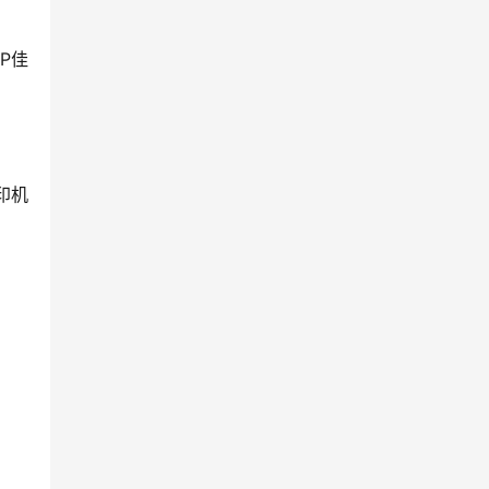
P佳
印机