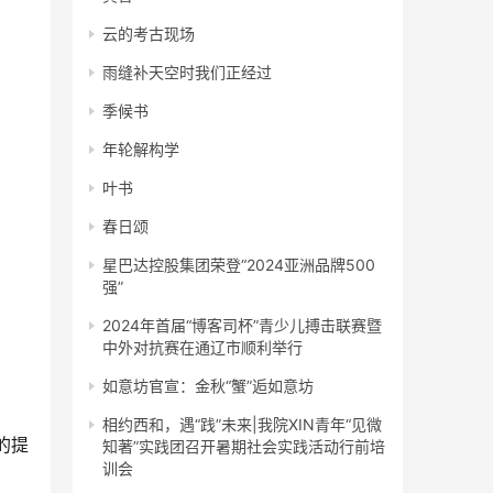
云的考古现场
雨缝补天空时我们正经过
季候书
年轮解构学
叶书
春日颂
星巴达控股集团荣登“2024亚洲品牌500
强”
2024年首届“博客司杯”青少儿搏击联赛暨
中外对抗赛在通辽市顺利举行
如意坊官宣：金秋“蟹”逅如意坊
相约西和，遇“践”未来|我院XIN青年“见微
的提
知著”实践团召开暑期社会实践活动行前培
训会