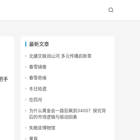
最新文章
北疆文脉润山河 多元传播启新章
春雪镜像
春雪奇缘
把手
冬日拾遗
在四月
为什么黄金会一路狂飙到3400？探究背
后的市场逻辑与驱动因素
失眠症博物馆
黄昏