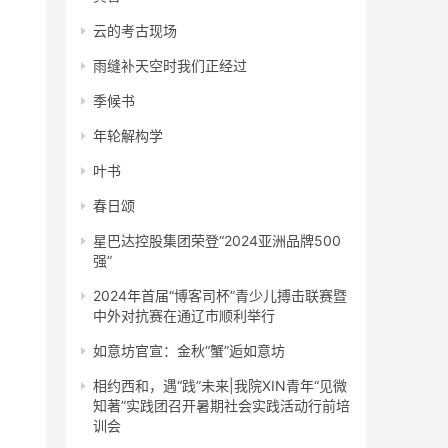
云的考古现场
雨缝补天空时我们正经过
季候书
年轮解构学
叶书
春日颂
星巴达控股集团荣登“2024亚洲品牌500
强”
2024年首届“博客司杯”青少儿搏击联赛暨
中外对抗赛在通辽市顺利举行
如意坊官宣：金秋“蟹”逅如意坊
相约西和，遇“践”未来|我院XIN青年“见微
知著”实践团召开暑期社会实践活动行前培
训会